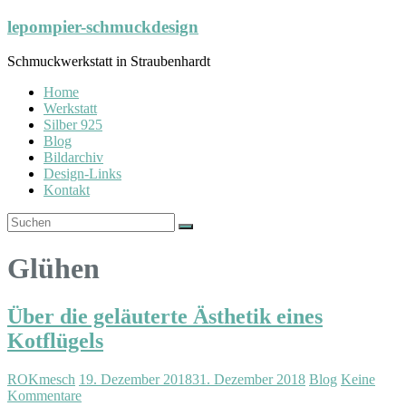
Zum
lepompier-schmuckdesign
Inhalt
springen
Schmuckwerkstatt in Straubenhardt
Home
Werkstatt
Silber 925
Blog
Bildarchiv
Design-Links
Kontakt
Glühen
Über die geläuterte Ästhetik eines
Kotflügels
ROKmesch
19. Dezember 2018
31. Dezember 2018
Blog
Keine
Kommentare