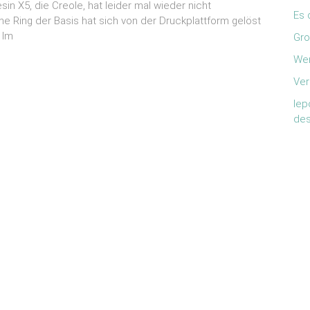
n X5, die Creole, hat leider mal wieder nicht
Es 
e Ring der Basis hat sich von der Druckplattform gelöst
 Im
Gro
Wer
Ver
lep
des