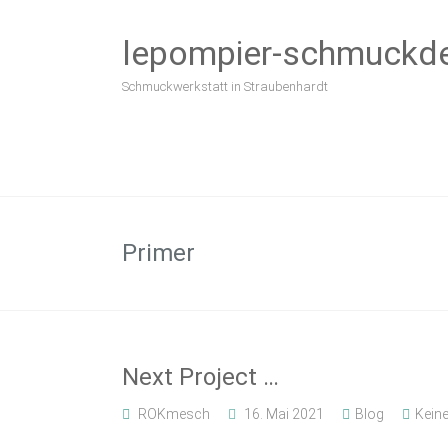
Zum
Inhalt
lepompier-schmuckd
springen
Schmuckwerkstatt in Straubenhardt
Primer
Next Project …
ROKmesch
16. Mai 2021
Blog
Kein