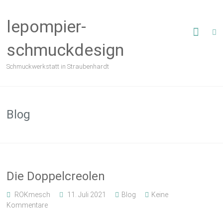
Zum
Inhalt
lepompier-
springen
schmuckdesign
Schmuckwerkstatt in Straubenhardt
Blog
Die Doppelcreolen
ROKmesch
11. Juli 2021
Blog
Keine
Kommentare